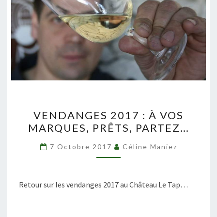
VENDANGES
VENDANGES 2017 : À VOS
2017
MARQUES, PRÊTS, PARTEZ…
:
À
7 Octobre 2017
Céline Maniez
VOS
MARQUES,
PRÊTS,
Retour sur les vendanges 2017 au Château Le Tap…
PARTEZ…