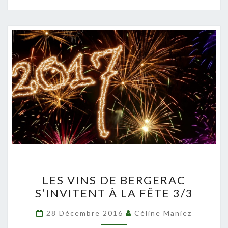
LES
LES VINS DE BERGERAC
VINS
S’INVITENT À LA FÊTE 3/3
DE
BERGERAC
28 Décembre 2016
Céline Maniez
S’INVITENT